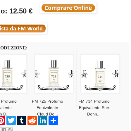
o: 12.50 €
RODUZIONE:
 Profumo
FM 725 Profumo
FM 734 Profumo
alente
Equivalente
Equivalente She
sh D...
Cloud Do...
Donn...
P
T
T
R
L
S
i
w
u
e
i
h
n
i
m
d
n
a