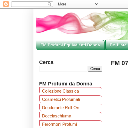
FM Profumi Equivalenti Donna
FM Lista
Cerca
FM 07
FM Profumi da Donna
Collezione Classica
Cosmetici Profumati
Deodorante Roll-On
Docciaschiuma
Ferormoni Profumi