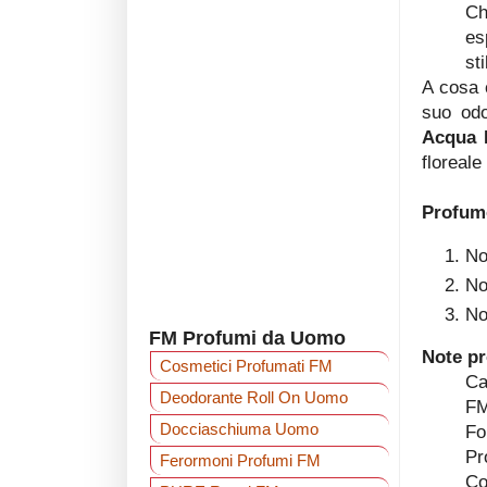
Ch
es
st
A cosa 
suo odo
Acqua 
floreal
Profumo
No
No
No
FM Profumi da Uomo
Note p
Cosmetici Profumati FM
Ca
Deodorante Roll On Uomo‎
FM
Docciaschiuma Uomo
Fo
Pr
Ferormoni Profumi FM
Co