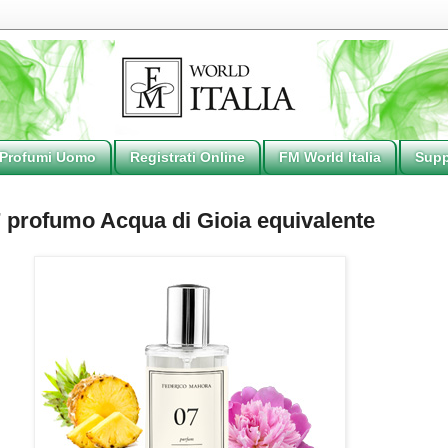
 Profumi Uomo
Registrati Online
FM World Italia
Supp
 profumo Acqua di Gioia equivalente