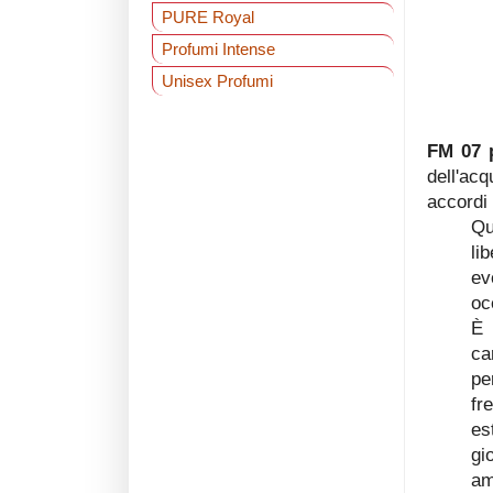
PURE Royal
Profumi Intense
Unisex Profumi
FM 07 
dell'ac
accordi 
Qu
li
ev
oc
È 
ca
pe
fr
es
gi
am