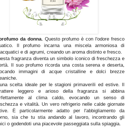
profumo da donna.
Questo profumo è con l'odore fresco
quatico. Il profumo incarna una miscela armoniosa di
acquatici e di agrumi, creando un aroma distinto e fresco.
esta fragranza diventa un simbolo iconico di freschezza e
bertà. Il suo profumo ricorda una costa serena e deserta,
ocando immagini di acque cristalline e dolci brezze
eaniche.
una scelta ideale per le stagioni primaverili ed estive. Il
rattere leggero e arioso della fragranza si abbina
rfettamente al clima caldo, evocando un senso di
eschezza e vitalità. Un vero refrigerio nelle calde giornate
tive. È particolarmente adatto per l'abbigliamento da
orno, sia che tu stia andando al lavoro, incontrando gli
ici o godendoti una piacevole passeggiata sulla spiaggia.