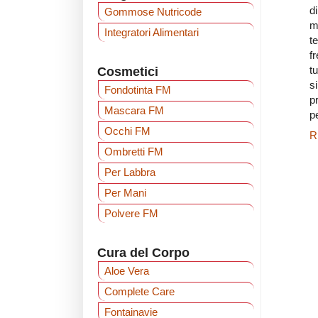
d
Gommose Nutricode
m
Integratori Alimentari
t
f
t
Cosmetici
s
Fondotinta FM
p
Mascara FM
p
Occhi FM
R
Ombretti FM
Per Labbra
Per Mani
Polvere FM
Cura del Corpo
Aloe Vera
Complete Care
Fontainavie