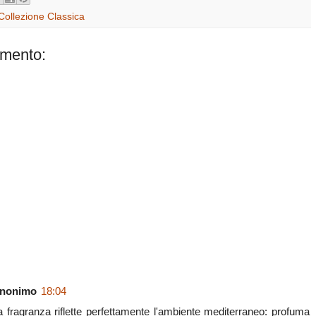
t
t
b
d
k
r
e
t
l
i
e
e
Collezione Classica
r
e
r
t
d
e
r
I
s
n
mento:
t
nonimo
18:04
a fragranza riflette perfettamente l'ambiente mediterraneo: profuma