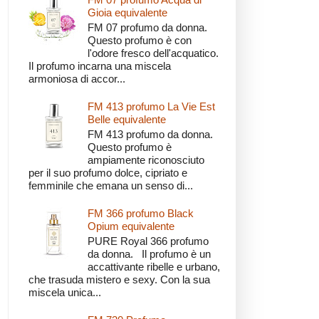
Gioia equivalente
FM 07 profumo da donna.
Questo profumo è con
l'odore fresco dell'acquatico.
Il profumo incarna una miscela
armoniosa di accor...
FM 413 profumo La Vie Est
Belle equivalente
FM 413 profumo da donna.
Questo profumo è
ampiamente riconosciuto
per il suo profumo dolce, cipriato e
femminile che emana un senso di...
FM 366 profumo Black
Opium equivalente
PURE Royal 366 profumo
da donna. Il profumo è un
accattivante ribelle e urbano,
che trasuda mistero e sexy. Con la sua
miscela unica...