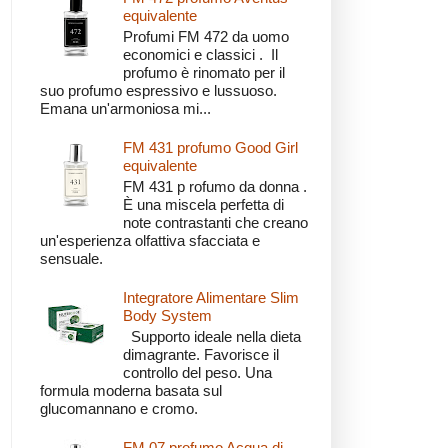
equivalente
Profumi FM 472 da uomo
economici e classici . Il
profumo è rinomato per il
suo profumo espressivo e lussuoso.
Emana un'armoniosa mi...
FM 431 profumo Good Girl
equivalente
FM 431 p rofumo da donna .
È una miscela perfetta di
note contrastanti che creano
un'esperienza olfattiva sfacciata e
sensuale.
Integratore Alimentare Slim
Body System
Supporto ideale nella dieta
dimagrante. Favorisce il
controllo del peso. Una
formula moderna basata sul
glucomannano e cromo.
FM 07 profumo Acqua di