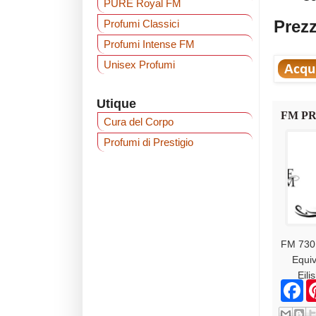
PURE Royal FM
Prezz
Profumi Classici
Profumi Intense FM
Unisex Profumi
Utique
FM P
Cura del Corpo
Profumi di Prestigio
FM 730
Equiv
Eili
F
a
c